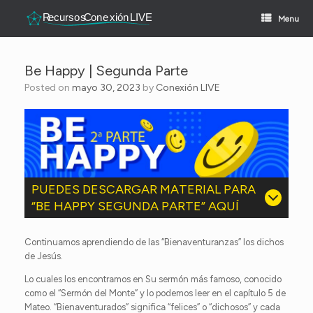
Skip
to
Menu
content
Be Happy | Segunda Parte
Posted on
mayo 30, 2023
by
Conexión LIVE
PUEDES DESCARGAR MATERIAL PARA
“BE HAPPY SEGUNDA PARTE” AQUÍ
Continuamos aprendiendo de las “Bienaventuranzas” los dichos
de Jesús.
Lo cuales los encontramos en Su sermón más famoso, conocido
como el “Sermón del Monte” y lo podemos leer en el capítulo 5 de
Mateo. “Bienaventurados” significa “felices” o “dichosos” y cada