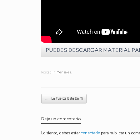
PUEDES DESCARGAR MATERIAL PARA
Posted in
Mensajes
.
Post navigation
←
La Fuerza Está En Ti
Deja un comentario
Lo siento, debes estar
conectado
para publicar un come