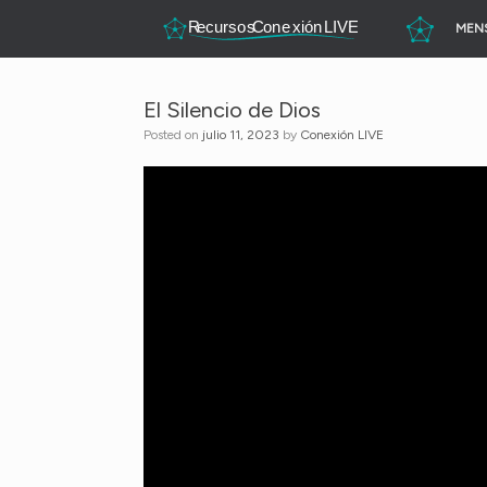
Skip
MEN
to
content
El Silencio de Dios
Posted on
julio 11, 2023
by
Conexión LIVE