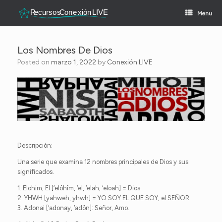
Skip
to
Menu
content
Los Nombres De Dios
Posted on
marzo 1, 2022
by
Conexión LIVE
Descripción:
Una serie que examina 12 nombres principales de Dios y sus
significados.
1. Elohim, El [‘elôhîm, ‘el, ‘elah, ‘eloah] = Dios
2. YHWH [yahweh, yhwh] = YO SOY EL QUE SOY, el SEÑOR
3. Adonai [‘adonay, ‘adôn]: Señor, Amo.