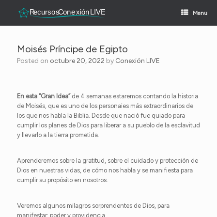
Skip
to
Menu
content
Moisés Príncipe de Egipto
Posted on
octubre 20, 2022
by
Conexión LIVE
En esta “Gran Idea”
de 4 semanas estaremos contando la historia
de Moisés, que es uno de los personaies más extraordinarios de
los que nos habla la Biblia. Desde que nació fue quiado para
cumplir los planes de Dios para liberar a su pueblo de la esclavitud
y llevarlo a la tierra prometida.
Aprenderemos sobre la gratitud, sobre el cuidado y protección de
Dios en nuestras vidas, de cómo nos habla y se manifiesta para
cumplir su propósito en nosotros.
Veremos algunos milagros sorprendentes de Dios, para
manifestar: poder y providencia.