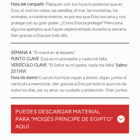
Hora del compartir
: Platiquen con sus hijos lo poderoso que es
Dios, el creó los cielos, las estrellas, el mar, las montañas, los
animales, a nosotros mismos, es por eso que Dios nos ama y nos
protege con su gran poder. ¿Como Dios te protege? Menciona
algunos ejemplos que hayan experimentado durante la semana.
Den gracias a Dios por todo ello.
SEMANA 4
: “El maná en el desierto”
PUNTO CLAVE
: Dios es mi proveedor y nada me falta.
VERSÍCULO CLAVE
: “El Señor es mi pastor, nada me falta”
Salmo
23:1 NVI
Hora de dormir
:Cuando tus hijos vayan a dormir, digan juntos el
versículo a memorizar, den gracias a Dios por todo lo que nos da
todos los días, por su amor, su cuidado y protección. Oren juntos.
PUEDES DESCARGAR MATERIAL
PARA “MOISÉS PRÍNCIPE DE EGIPTO”
AQUÍ