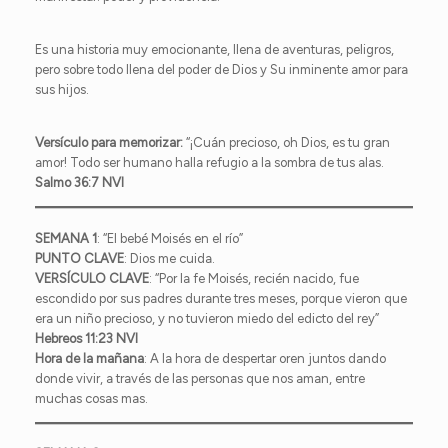
Es una historia muy emocionante, llena de aventuras, peligros,
pero sobre todo llena del poder de Dios y Su inminente amor para
sus hijos.
Versículo para memorizar:
“¡Cuán precioso, oh Dios, es tu gran
amor! Todo ser humano halla refugio a la sombra de tus alas.
Salmo 36:7 NVI
SEMANA 1
: “El bebé Moisés en el río”
PUNTO
CLAVE
: Dios me cuida.
VERSÍCULO
CLAVE
: “Por la fe Moisés, recién nacido, fue
escondido por sus padres durante tres meses, porque vieron que
era un niño precioso, y no tuvieron miedo del edicto del rey”
Hebreos
11:23 NVI
Hora de la mañana
: A la hora de despertar oren juntos dando
donde vivir, a través de las personas que nos aman, entre
muchas cosas mas.