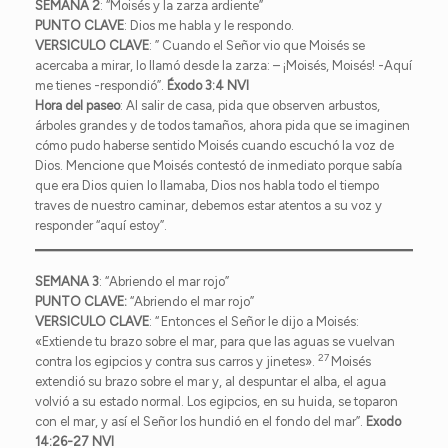
SEMANA 2
: “Moisés y la zarza ardiente”
PUNTO CLAVE
: Dios me habla y le respondo.
VERSICULO CLAVE
: ” Cuando el Señor vio que Moisés se
acercaba a mirar, lo llamó desde la zarza: – ¡Moisés, Moisés! -Aquí
me tienes -respondió”.
Éxodo 3:4 NVI
Hora del paseo
: Al salir de casa, pida que observen arbustos,
árboles grandes y de todos tamaños, ahora pida que se imaginen
cómo pudo haberse sentido Moisés cuando escuchó la voz de
Dios. Mencione que Moisés contestó de inmediato porque sabía
que era Dios quien lo llamaba, Dios nos habla todo el tiempo
traves de nuestro caminar, debemos estar atentos a su voz y
responder “aquí estoy”.
SEMANA 3
: “Abriendo el mar rojo”
PUNTO CLAVE:
“Abriendo el mar rojo”
VERSICULO CLAVE
: “
Entonces el Señor le dijo a Moisés:
«Extiende tu brazo sobre el mar, para que las aguas se vuelvan
27
contra los egipcios y contra sus carros y jinetes».
Moisés
extendió su brazo sobre el mar y, al despuntar el alba, el agua
volvió a su estado normal. Los egipcios, en su huida, se toparon
con el mar, y así el Señor los hundió en el fondo del mar”.
Exodo
14:26-27 NVI